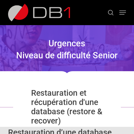
Passer
Panneau de gestion des cookies
au
Menu
contenu
recherche
principal
Urgences
Niveau de difficulté Senior
Restauration et
récupération d'une
database (restore &
recover)
Restauration d’une database