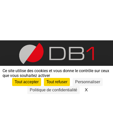
Ce site utilise des cookies et vous donne le contrôle sur ceux
que vous souhaitez activer
Tout accepter
Tout refuser
Personnaliser
Nous contacter
X
Masquer le 
Politique de confidentialité
ASSISTANCE – EXPERTISE – URGENCES ORACLE –
POSTGRESQL – SQLSERVER