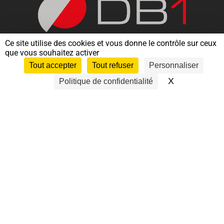
Ce site utilise des cookies et vous donne le contrôle sur ceux
que vous souhaitez activer
Tout accepter
Tout refuser
Personnaliser
Nous contacter
X
Masquer le 
Politique de confidentialité
ASSISTANCE – EXPERTISE – URGENCES ORACLE –
POSTGRESQL – SQLSERVER
2003-2025 © DB1 - Tous droits réservés |
Mentions légales
|
Politique de Confidentialité