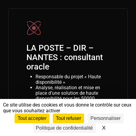
LA POSTE – DIR –
NANTES : consultant
oracle
Responsable du projet « Haute
disponibilité »
Analyse, réalisation et mise en
place d’une solution de haute
disponibilité pour les 50000
guichets de la poste.
Ce site utilise des cookies et vous donne le contrôle sur ceux
Conception de la base « Journal
que vous souhaitez activer
de Bord » avec Power AMC 11
Tout accepter
Tout refuser
Personnaliser
Mise en place d’un 3
nœud sur
ème
le RAC
X
Masquer le 
Politique de confidentialité
Mise en place du Failover des